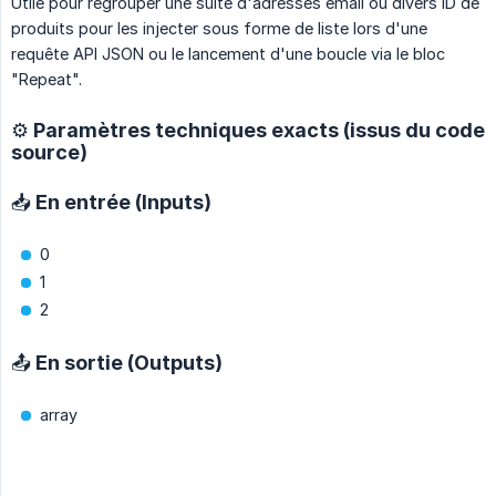
Utile pour regrouper une suite d'adresses email ou divers ID de
produits pour les injecter sous forme de liste lors d'une
requête API JSON ou le lancement d'une boucle via le bloc
"Repeat".
⚙️ Paramètres techniques exacts (issus du code
source)
📥 En entrée (Inputs)
0
1
2
📤 En sortie (Outputs)
array