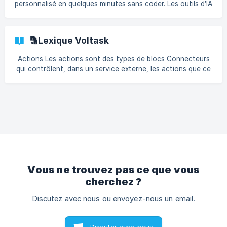
personnalisé en quelques minutes sans coder. Les outils d’IA
comme ChatGPT vous propose d’utiliser leur modèle à
travers une interface de chat, mais vous pouvez désormais
créer votre propre IA personnalisée grâce à votre expertise
🔡Lexique Voltask
et le contexte personnalisé de chacun de vos utilisateurs.
En utilisant Voltask, nous allons concevoir une expérience
Actions Les actions sont des types de blocs Connecteurs
unique dans laquelle vous pourrez suivre l’évolution de
qui contrôlent, dans un service externe, les actions que ce
chacun. Commencez par aller sur [V
service va réaliser (ex: Envoyer un email). Au lieu de passer
par l’interface de ce service, Voltask pourra le contrôler par
son API. Les actions s’opposent à l’autre type de
Connecteurs, les déclencheurs, qui surveillent ce qui peut
arriver dans un service externe (ex: Une ligne change dans
un tableur). API Application Programing Interface. Il s’agit
d’un moyen de contrô
Vous ne trouvez pas ce que vous
cherchez ?
Discutez avec nous ou envoyez-nous un email.