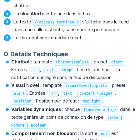
chatbot.
Un bloc
Alerte
est placé dans le flux.
Le texte
s'affiche dans le feed
{{etape}} terminée !
dans une bulle distincte, sans nom de personnage.
Le flux continue immédiatement.
⚙️ Détails Techniques
Chatbot
: template
, preset
.
ChatbotTemplate
alert
Entrées :
,
,
. Pas de position — la
in
text
image
notification s'intègre dans le flux de discussion.
Visual Novel
: template
, preset
VisualNovelTemplate
. Entrées :
,
,
,
alert
in
text
content (image)
. Position par défaut :
.
position
topRight
Variables dynamiques
: chaque
dans le
{{nomVariable}}
texte génère un point de connexion de type
Texte |
.
Nombre | Booléen
Comportement non bloquant
: la sortie
est
out