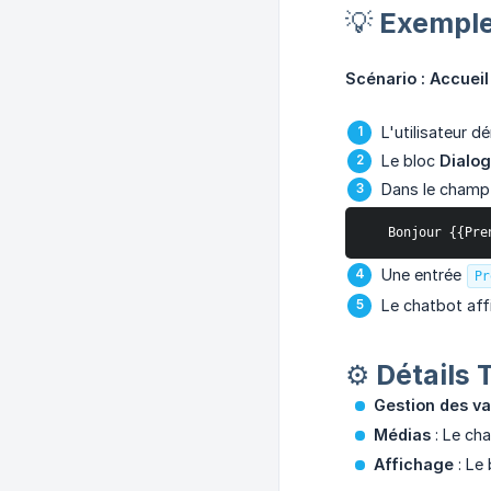
💡 Exemple
Scénario : Accueil
L'utilisateur 
Le bloc
Dialo
Dans le cham
   Bonjour {{P
Une entrée
Pr
Le chatbot affi
⚙️ Détails
Gestion des va
Médias
: Le c
Affichage
: Le 