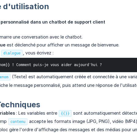
 d'utilisation
 personnalisé dans un chatbot de support client
démarre une conversation avec le chatbot.
gue
est déclenché pour afficher un message de bienvenue.
p
, vous écrivez :
dialogue
renom}} ! Comment puis-je vous aider aujourd'hui ?
(Texte) est automatiquement créée et connectée à une variabl
enom
che le message personnalisé, puis attend une réponse de l'utilisate
 Techniques
riables
: Les variables entre
sont automatiquement détectée
{{}}
hamp
accepte les formats image (JPG, PNG), vidéo (MP4)
contenu
bloc gère l'ordre d'affichage des messages et des médias pour une 