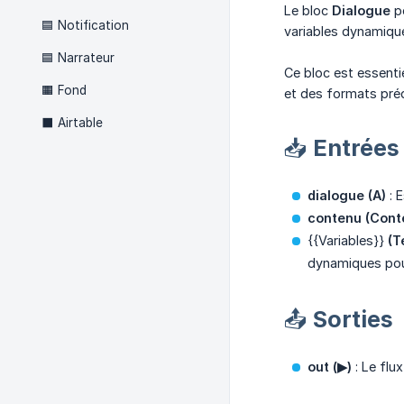
Le bloc
Dialogue
pe
🟦 Notification
variables dynamique
🟦 Narrateur
Ce bloc est essenti
🟧 Fond
et des formats préd
⬛ Airtable
📥 Entrées
dialogue (A)
: E
contenu (Cont
{{Variables}}
 (
dynamiques pour
📤 Sorties
out (▶)
: Le flux