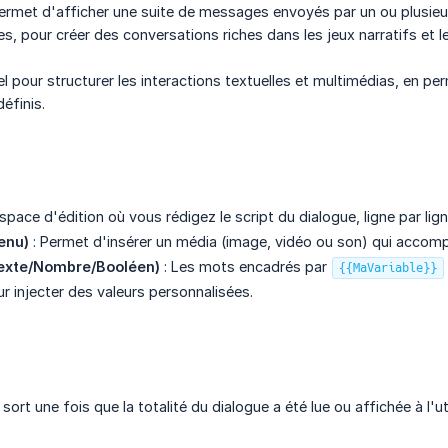
rmet d'afficher une suite de messages envoyés par un ou plusie
s, pour créer des conversations riches dans les jeux narratifs et l
el pour structurer les interactions textuelles et multimédias, en p
éfinis.
space d'édition où vous rédigez le script du dialogue, ligne par lign
enu)
: Permet d'insérer un média (image, vidéo ou son) qui accomp
Texte/Nombre/Booléen)
: Les mots encadrés par
{{MaVariable}}
 injecter des valeurs personnalisées.
 sort une fois que la totalité du dialogue a été lue ou affichée à l'uti