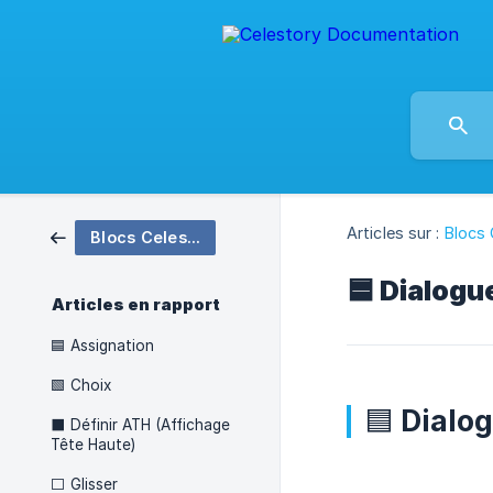
Articles sur :
Blocs 
Blocs Celestory
🟦 Dialogu
Articles en rapport
🟦 Assignation
🟩 Choix
🟦 Dialo
⬛ Définir ATH (Affichage
Tête Haute)
⬜ Glisser