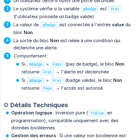
Un utilisateur tente d'ouvrir une porte sécurisée.
Le système vérifie si la variable
est
aBadge
Vrai
(l'utilisateur possède un badge valide).
La valeur de
est connectée à l'entrée
value
du
aBadge
bloc
Non
.
La sortie du bloc
Non
est reliée à une condition qui
déclenche une alerte.
Comportement
:
Si
=
(pas de badge), le bloc
Non
aBadge
Faux
retourne
→ l'alerte est déclenchée.
Vrai
Si
=
(badge valide), le bloc
Non
aBadge
Vrai
retourne
→ l'accès est autorisé.
Faux
⚙️ Détails Techniques
Opération logique
: Inversion pure (
en
!value
programmation), compatible uniquement avec des
données booléennes.
Gestion des erreurs
: Si une valeur non booléenne est