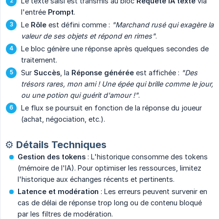
Le texte saisi est transmis au bloc
Requête IA texte
via
l'entrée
Prompt
.
Le
Rôle
est défini comme :
"Marchand rusé qui exagère la 
valeur de ses objets et répond en rimes"
.
Le bloc génère une réponse après quelques secondes de
traitement.
Sur
Succès
, la
Réponse générée
est affichée :
"Des 
trésors rares, mon ami ! Une épée qui brille comme le jour, 
ou une potion qui guérit d'amour !"
.
Le flux se poursuit en fonction de la réponse du joueur
(achat, négociation, etc.).
⚙️ Détails Techniques
Gestion des tokens
: L'historique consomme des tokens
(mémoire de l'IA). Pour optimiser les ressources, limitez
l'historique aux échanges récents et pertinents.
Latence et modération
: Les erreurs peuvent survenir en
cas de délai de réponse trop long ou de contenu bloqué
par les filtres de modération.