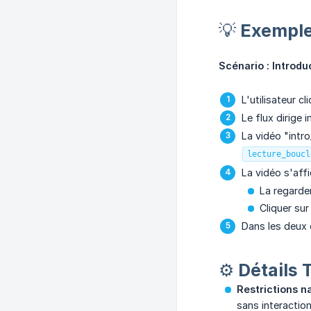
💡 Exemple
Scénario : Introdu
L'utilisateur c
Le flux dirige
La vidéo "intr
lecture_boucl
La vidéo s'affi
La regarder
Cliquer su
Dans les deux 
⚙️ Détails
Restrictions n
sans interaction