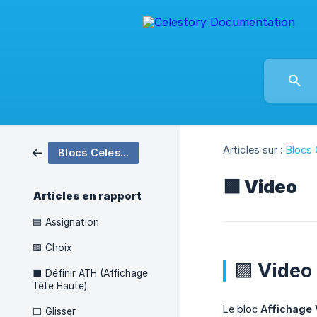
Articles sur :
Blocs 
Blocs Celestory
🟪 Video
Articles en rapport
🟦 Assignation
🟩 Choix
🟪 Video
⬛ Définir ATH (Affichage
Tête Haute)
Le bloc
Affichage 
⬜ Glisser