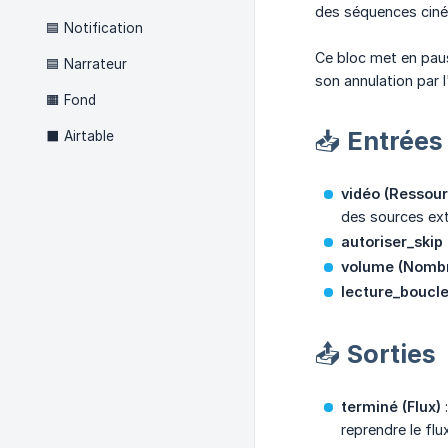
des séquences ciném
🟦 Notification
Ce bloc met en paus
🟦 Narrateur
son annulation par l'
🟧 Fond
📥 Entrées
⬛ Airtable
vidéo (Ressour
des sources ext
autoriser_skip
volume (Nomb
lecture_boucle
📤 Sorties
terminé (Flux)
:
reprendre le flux