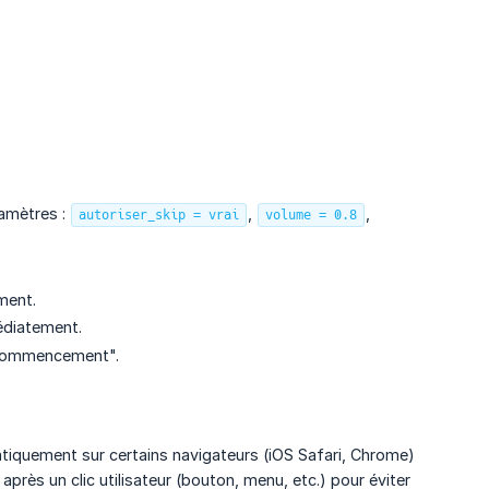
ramètres :
,
,
autoriser_skip = vrai
volume = 0.8
ment.
diatement.
e commencement".
iquement sur certains navigateurs (iOS Safari, Chrome)
après un clic utilisateur (bouton, menu, etc.) pour éviter