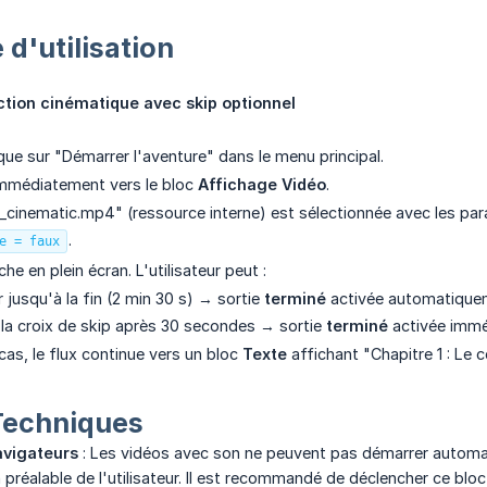
 d'utilisation
ction cinématique avec skip optionnel
lique sur "Démarrer l'aventure" dans le menu principal.
 immédiatement vers le bloc
Affichage Vidéo
.
o_cinematic.mp4" (ressource interne) est sélectionnée avec les pa
.
e = faux
che en plein écran. L'utilisateur peut :
 jusqu'à la fin (2 min 30 s) → sortie
terminé
activée automatique
r la croix de skip après 30 secondes → sortie
terminé
activée immé
cas, le flux continue vers un bloc
Texte
affichant "Chapitre 1 : L
 Techniques
avigateurs
: Les vidéos avec son ne peuvent pas démarrer automat
 préalable de l'utilisateur. Il est recommandé de déclencher ce bloc 