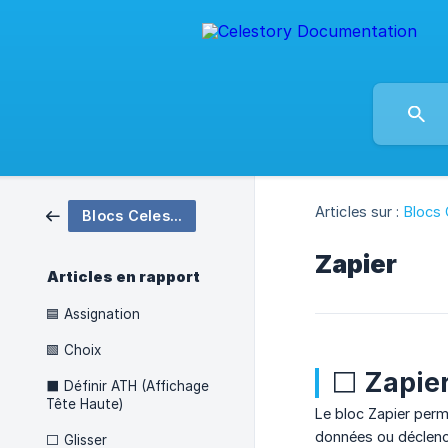
Articles sur :
Blocs 
Blocs Celestory
Zapier
Articles en rapport
🟦 Assignation
🟩 Choix
⬜ Zapie
⬛ Définir ATH (Affichage
Tête Haute)
Le bloc Zapier perme
données ou déclench
⬜ Glisser