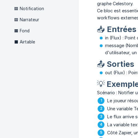
graphe Celestory.
🟦 Notification
Ce bloc est essenti
workflows externes
🟦 Narrateur
📥 Entrées
🟧 Fond
in (Flux) : Poi
⬛ Airtable
message (Nombre
d'utilisateur, un
📤 Sorties
out (Flux) : Poi
💡 Exemple
Scénario : Notifier
Le joueur résou
Une variable T
Le flux arrive s
La variable te
Côté Zapier, u