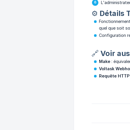
L'administrateu
⚙️ Détails
Fonctionnement 
quel que soit so
Configuration r
🔗 Voir aus
Make
: équival
Voltask Webh
Requête HTTP