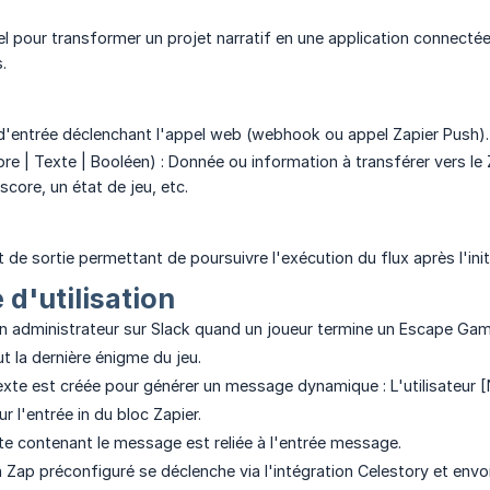
el pour transformer un projet narratif en une application connectée
.
nt d'entrée déclenchant l'appel web (webhook ou appel Zapier Push).
 | Texte | Booléen) : Donnée ou information à transférer vers le 
 score, un état de jeu, etc.
nt de sortie permettant de poursuivre l'exécution du flux après l'in
 d'utilisation
 un administrateur sur Slack quand un joueur termine un Escape Ga
t la dernière énigme du jeu.
exte est créée pour générer un message dynamique : L'utilisateur
ur l'entrée in du bloc Zapier.
xte contenant le message est reliée à l'entrée message.
n Zap préconfiguré se déclenche via l'intégration Celestory et envo