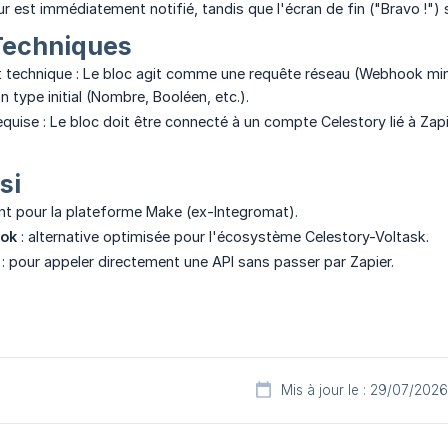
r est immédiatement notifié, tandis que l'écran de fin ("Bravo !") 
 Techniques
technique : Le bloc agit comme une requête réseau (Webhook minim
n type initial (Nombre, Booléen, etc.).
equise : Le bloc doit être connecté à un compte Celestory lié à Zap
si
ent pour la plateforme Make (ex-Integromat).
ook
: alternative optimisée pour l'écosystème Celestory-Voltask.
: pour appeler directement une API sans passer par Zapier.
Mis à jour le : 29/07/2026