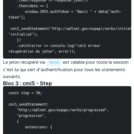
    .then(response => response.json())
    .then(data => {
        window.CMI5.authToken = "Basic " + data["auth-
token"];
 cmi5_sendStatement("http://adlnet.gov/expapi/verbs/initiali
"initialisé");
    })
    .catch(error => console.log("cmi5 erreur 
récupération du jeton", error));
Le jeton récupéré via
est valable pour toute la session :
fetch
c'est lui qui sert d'authentification pour tous les statements
suivants.
Bloc 3 : cmi5 - Step
const step = 70;
cmi5_sendStatement(
    "http://adlnet.gov/expapi/verbs/progressed",
    "progression",
    {
        extensions: {