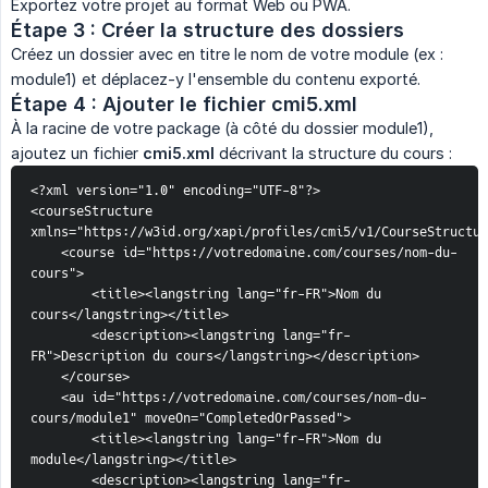
Exportez votre projet au format Web ou PWA.
Étape 3 : Créer la structure des dossiers
Créez un dossier avec en titre le nom de votre module (ex :
module1) et déplacez-y l'ensemble du contenu exporté.
Étape 4 : Ajouter le fichier cmi5.xml
À la racine de votre package (à côté du dossier module1),
ajoutez un fichier
cmi5.xml
décrivant la structure du cours :
<?xml version="1.0" encoding="UTF-8"?>
<courseStructure 
xmlns="https://w3id.org/xapi/profiles/cmi5/v1/CourseStructur
    <course id="https://votredomaine.com/courses/nom-du-
cours">
        <title><langstring lang="fr-FR">Nom du 
cours</langstring></title>
        <description><langstring lang="fr-
FR">Description du cours</langstring></description>
    </course>
    <au id="https://votredomaine.com/courses/nom-du-
cours/module1" moveOn="CompletedOrPassed">
        <title><langstring lang="fr-FR">Nom du 
module</langstring></title>
        <description><langstring lang="fr-