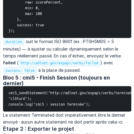
        raw: scorePercent,
        min: 0,
        max: 100
    },
    success: true
});
suit le format ISO 8601 (ex : PT0H5M0S = 5
duration
minutes) — à ajuster ou calculer dynamiquement selon le
temps réellement passé. En cas d'échec, envoyez le verbe
failed
(
) avec
http://adlnet.gov/expapi/verbs/failed
à la place de passed.
success: false
Bloc 5 : cmi5 - Finish Session (toujours en
dernier)
cmi5_sendStatement("http://adlnet.gov/expapi/verbs/terminate
"clôturé");
console.log("cmi5 : session terminée");
Le statement Terminated doit impérativement être le dernier
envoyé : aucun autre statement ne doit partir après celui-ci.
Étape 2 : Exporter le projet