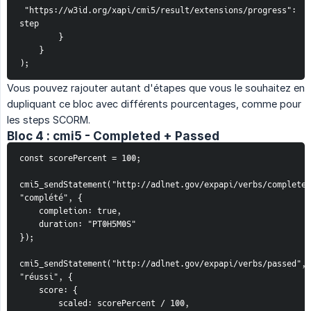
 "https://w3id.org/xapi/cmi5/result/extensions/progress": 
step
        }
    }
);
Vous pouvez rajouter autant d'étapes que vous le souhaitez en
dupliquant ce bloc avec différents pourcentages, comme pour
les steps SCORM.
Bloc 4 : cmi5 - Completed + Passed
const scorePercent = 100;
cmi5_sendStatement("http://adlnet.gov/expapi/verbs/completed
"complété", {
    completion: true,
    duration: "PT0H5M0S"
});
cmi5_sendStatement("http://adlnet.gov/expapi/verbs/passed", 
"réussi", {
    score: {
        scaled: scorePercent / 100,