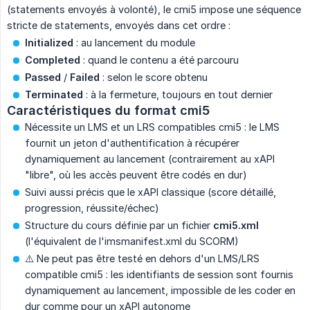
(statements envoyés à volonté), le cmi5 impose une séquence
stricte de statements, envoyés dans cet ordre :
Initialized
: au lancement du module
Completed
: quand le contenu a été parcouru
Passed
/
Failed
: selon le score obtenu
Terminated
: à la fermeture, toujours en tout dernier
Caractéristiques du format cmi5
Nécessite un LMS et un LRS compatibles cmi5 : le LMS
fournit un jeton d'authentification à récupérer
dynamiquement au lancement (contrairement au xAPI
"libre", où les accès peuvent être codés en dur)
Suivi aussi précis que le xAPI classique (score détaillé,
progression, réussite/échec)
Structure du cours définie par un fichier
cmi5.xml
(l'équivalent de l'imsmanifest.xml du SCORM)
⚠️ Ne peut pas être testé en dehors d'un LMS/LRS
compatible cmi5 : les identifiants de session sont fournis
dynamiquement au lancement, impossible de les coder en
dur comme pour un xAPI autonome