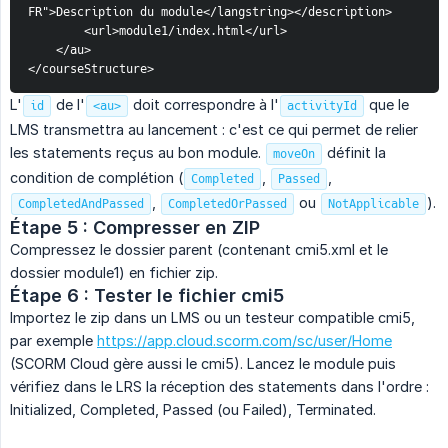
FR">Description du module</langstring></description>
        <url>module1/index.html</url>
    </au>
</courseStructure>
L'
de l'
doit correspondre à l'
que le
id
<au>
activityId
LMS transmettra au lancement : c'est ce qui permet de relier
les statements reçus au bon module.
définit la
moveOn
condition de complétion (
,
,
Completed
Passed
,
ou
).
CompletedAndPassed
CompletedOrPassed
NotApplicable
Étape 5 : Compresser en ZIP
Compressez le dossier parent (contenant cmi5.xml et le
dossier module1) en fichier zip.
Étape 6 : Tester le fichier cmi5
Importez le zip dans un LMS ou un testeur compatible cmi5,
par exemple
https://app.cloud.scorm.com/sc/user/Home
(SCORM Cloud gère aussi le cmi5). Lancez le module puis
vérifiez dans le LRS la réception des statements dans l'ordre :
Initialized, Completed, Passed (ou Failed), Terminated.