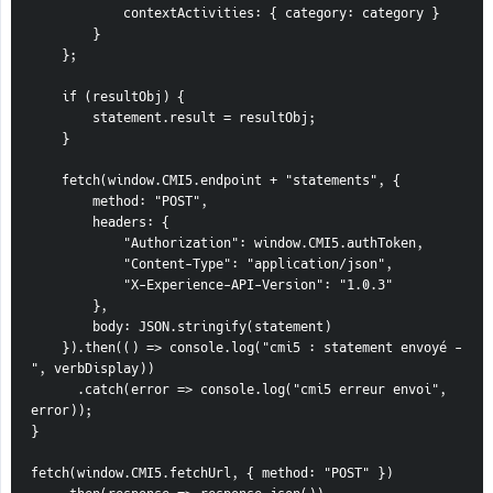
            contextActivities: { category: category }
        }
    };
    if (resultObj) {
        statement.result = resultObj;
    }
    fetch(window.CMI5.endpoint + "statements", {
        method: "POST",
        headers: {
            "Authorization": window.CMI5.authToken,
            "Content-Type": "application/json",
            "X-Experience-API-Version": "1.0.3"
        },
        body: JSON.stringify(statement)
    }).then(() => console.log("cmi5 : statement envoyé -
", verbDisplay))
      .catch(error => console.log("cmi5 erreur envoi", 
error));
}
fetch(window.CMI5.fetchUrl, { method: "POST" })