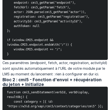
    endpoint: cmi5_getParam("endpoint"),
    fetchUrl: cmi5_getParam("fetch"),
    actor: JSON.parse(cmi5_getParam("actor")),
    registration: cmi5_getParam("registration"),
    activityId: cmi5_getParam("activityId"),
    authToken: null
};
if (window.CMI5.endpoint && 
!window.CMI5.endpoint.endsWith("/")) {
    window.CMI5.endpoint += "/";
}
Ces paramètres (endpoint, fetch, actor, registration, activityId)
sont ajoutés automatiquement à l'URL de votre module par le
LMS au moment du lancement : rien à configurer en dur ici.
Bloc 2 : cmi5 - Fonction d'envoi + récupération
du jeton + Initialize
function cmi5_sendStatement(verbId, verbDisplay, 
resultObj) {
    const category = [{ id: 
"https://w3id.org/xapi/cmi5/context/categories/cmi5" }];