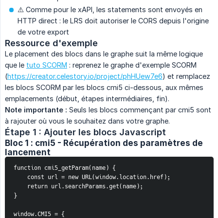
⚠️ Comme pour le xAPI, les statements sont envoyés en
HTTP direct : le LRS doit autoriser le CORS depuis l'origine
de votre export
Ressource d'exemple
Le placement des blocs dans le graphe suit la même logique
que le
tuto SCORM
: reprenez le graphe d'exemple SCORM
(
https://creator.celestory.io/project/phHUew7e6
) et remplacez
les blocs SCORM par les blocs cmi5 ci-dessous, aux mêmes
emplacements (début, étapes intermédiaires, fin).
Note importante :
Seuls les blocs commençant par cmi5 sont
à rajouter où vous le souhaitez dans votre graphe.
Étape 1 : Ajouter les blocs Javascript
Bloc 1 : cmi5 - Récupération des paramètres de
lancement
function cmi5_getParam(name) {
    const url = new URL(window.location.href);
    return url.searchParams.get(name);
}
window.CMI5 = {