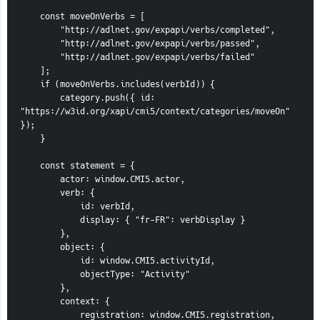
    const moveOnVerbs = [
        "http://adlnet.gov/expapi/verbs/completed",
        "http://adlnet.gov/expapi/verbs/passed",
        "http://adlnet.gov/expapi/verbs/failed"
    ];
    if (moveOnVerbs.includes(verbId)) {
        category.push({ id: 
"https://w3id.org/xapi/cmi5/context/categories/moveOn" 
});
    }
    const statement = {
        actor: window.CMI5.actor,
        verb: {
            id: verbId,
            display: { "fr-FR": verbDisplay }
        },
        object: {
            id: window.CMI5.activityId,
            objectType: "Activity"
        },
        context: {
            registration: window.CMI5.registration,