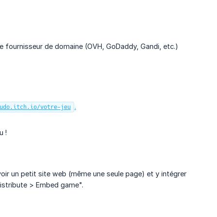
re fournisseur de domaine (OVH, GoDaddy, Gandi, etc.)
.
udo.itch.io/votre-jeu
u !
oir un petit site web (même une seule page) et y intégrer
Distribute > Embed game".