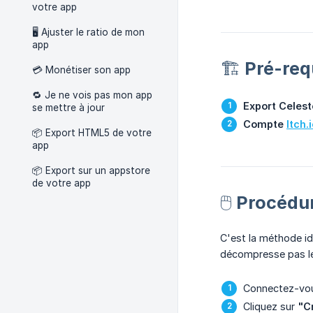
votre app
🖥 Ajuster le ratio de mon
app
🏗️ Pré-req
💳 Monétiser son app
🔁 Je ne vois pas mon app
Export Celest
se mettre à jour
Compte 
Itch.
📦 Export HTML5 de votre
app
📦 Export sur un appstore
de votre app
🖱️ Procéd
C'est la méthode id
décompresse pas le
Connectez-vou
Cliquez sur
"C