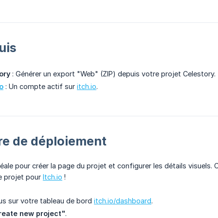
uis
ory
: Générer un export "Web" (ZIP) depuis votre projet Celestory.
io
: Un compte actif sur
itch.io
.
ure de déploiement
éale pour créer la page du projet et configurer les détails visuels
 projet pour
Itch.io
!
s sur votre tableau de bord
itch.io/dashboard
.
reate new project"
.