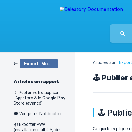
Articles sur :
Export
Export, Monétisation
🕹️ Publie
Articles en rapport
📱 Publier votre app sur
l'Appstore & le Google Play
Store (avancé)
🕹️ Publ
🗯 Widget et Notification
📦 Exporter PWA
Ce guide explique 
(installation multiOS) de