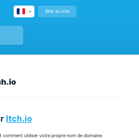
Aller au site
ch.io
ur
Itch.io
t comment utiliser votre propre nom de domaine.