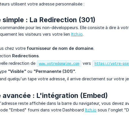
teurs utilisent votre adresse personnalisée :
simple : La Redirection (301)
ecommandée pour les non-développeurs. Elle consiste à dire à vot
uement les visiteurs vers votre lien
Itch.io
.
us chez votre
fournisseur de nom de domaine
.
section
Redirections
.
elle redirection de
vers
www.votredomaine.com
https://votre-pse
type
"Visible"
ou
"Permanente (301)"
.
nd quelqu'un tape votre adresse, il arrive directement sur votre je
avancée : L'intégration (Embed)
l'adresse reste affichée dans la barre du navigateur, vous devez av
code "Embed" fourni dans votre Dashboard
Itch.io
sous l'onglet "