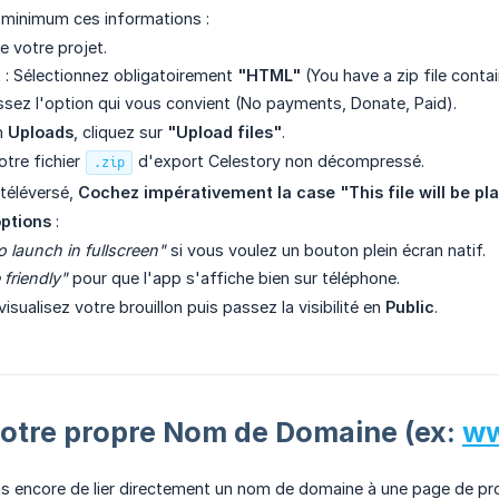
 minimum ces informations :
e votre projet.
t
: Sélectionnez obligatoirement
"HTML"
(You have a zip file conta
ssez l'option qui vous convient (No payments, Donate, Paid).
n
Uploads
, cliquez sur
"Upload files"
.
otre fichier
d'export Celestory non décompressé.
.zip
 téléversé,
Cochez impérativement la case "This file will be pl
ptions
:
o launch in fullscreen"
si vous voulez un bouton plein écran natif.
 friendly"
pour que l'app s'affiche bien sur téléphone.
visualisez votre brouillon puis passez la visibilité en
Public
.
r votre propre Nom de Domaine (ex:
ww
 encore de lier directement un nom de domaine à une page de proj