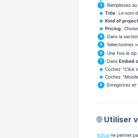
Remplissez au
Title
: Le nom d
Kind of projec
Pricing
: Choisi
Dans la sectio
Sélectionnez v
Une fois le zip
Dans
Embed o
Cochez
"Click t
Cochez
"Mobile
Enregistrez et 
🌐 Utilise
Itch.io
ne permet pas