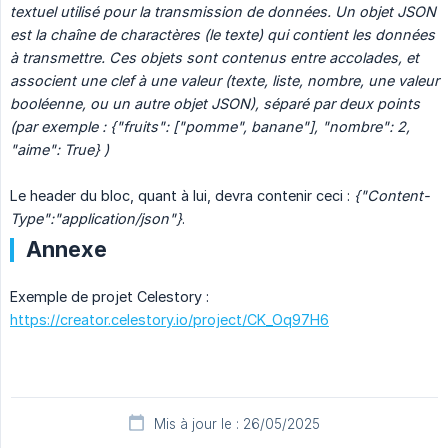
textuel utilisé pour la transmission de données. Un objet JSON 
est la chaîne de charactères (le texte) qui contient les données 
à transmettre. Ces objets sont contenus entre accolades, et 
associent une clef à une valeur (texte, liste, nombre, une valeur 
booléenne, ou un autre objet JSON), séparé par deux points 
(par exemple : {"fruits": ["pomme", banane"], "nombre": 2, 
"aime": True} )
Le header du bloc, quant à lui, devra contenir ceci :
{"Content-
Type":"application/json"}
.
Annexe
Exemple de projet Celestory :
https://creator.celestory.io/project/CK_Oq97H6
Mis à jour le : 26/05/2025